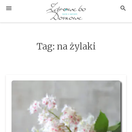
Przejdź
MENU
SZUK
do
treści
Tag:
na żylaki