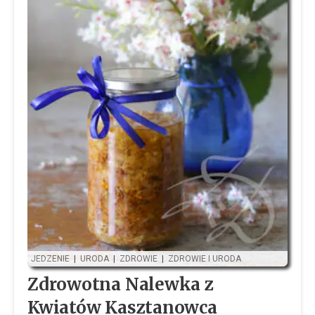
JEDZENIE
|
URODA
|
ZDROWIE
|
ZDROWIE I URODA
Zdrowotna Nalewka z
Kwiatów Kasztanowca