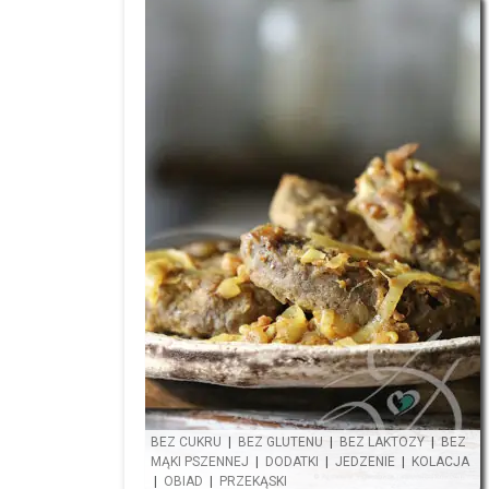
BEZ CUKRU
|
BEZ GLUTENU
|
BEZ LAKTOZY
|
BEZ
MĄKI PSZENNEJ
|
DODATKI
|
JEDZENIE
|
KOLACJA
|
OBIAD
|
PRZEKĄSKI