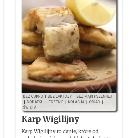
BEZ CUKRU
|
BEZ LAKTOZY
|
BEZ MĄKI PSZENNEJ
|
DODATKI
|
JEDZENIE
|
KOLACJA
|
OBIAD
|
ŚWIĘTA
Karp Wigilijny
Karp Wigilijny to danie, które od