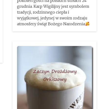
pokoleń gości na polskich stołach 24
grudnia. Karp Wigilijny jest symbolem
tradycji, rodzinnego ciepła i
wyjątkowej, jedynej w swoim rodzaju
atmosfery świąt Bożego Narodzenia