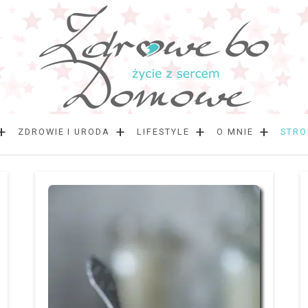
+
+
+
+
ZDROWIE I URODA
LIFESTYLE
O MNIE
STR
N
Sta
wpi
p
w