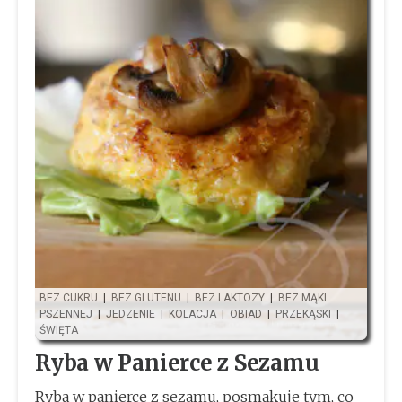
BEZ CUKRU
|
BEZ GLUTENU
|
BEZ LAKTOZY
|
BEZ MĄKI
PSZENNEJ
|
JEDZENIE
|
KOLACJA
|
OBIAD
|
PRZEKĄSKI
|
ŚWIĘTA
Ryba w Panierce z Sezamu
Ryba w panierce z sezamu, posmakuje tym, co