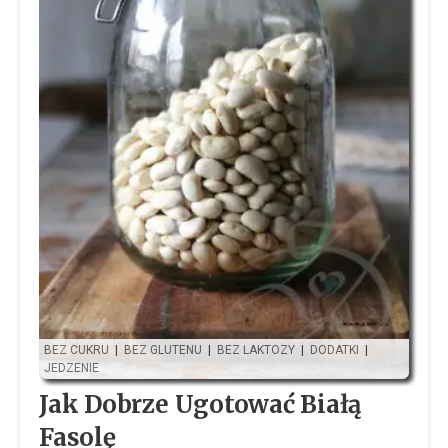
BEZ CUKRU
|
BEZ GLUTENU
|
BEZ LAKTOZY
|
DODATKI
|
JEDZENIE
Jak Dobrze Ugotować Białą
Fasolę