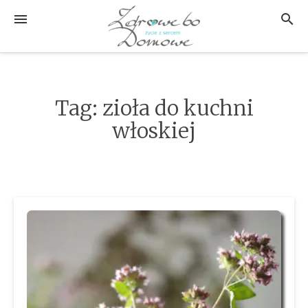
Przejdź
MENU
SZUK
do
treści
Tag:
zioła do kuchni
włoskiej