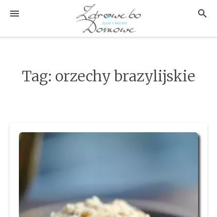
Przejdź
MENU
SZUK
do
treści
Tag:
orzechy brazylijskie