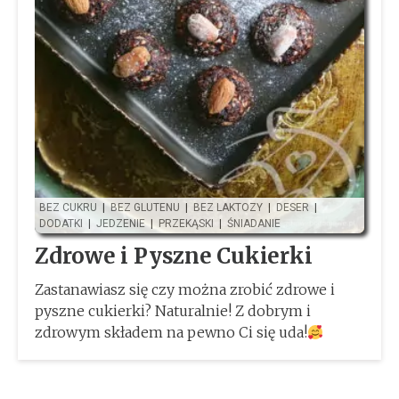
BEZ CUKRU
|
BEZ GLUTENU
|
BEZ LAKTOZY
|
DESER
|
DODATKI
|
JEDZENIE
|
PRZEKĄSKI
|
ŚNIADANIE
Zdrowe i Pyszne Cukierki
Zastanawiasz się czy można zrobić zdrowe i
pyszne cukierki? Naturalnie! Z dobrym i
zdrowym składem na pewno Ci się uda!