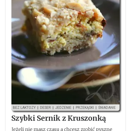
BEZ LAKTOZY
|
DESER
|
JEDZENIE
|
PRZEKĄSKI
|
ŚNIADANIE
Szybki Sernik z Kruszonką
Jeżeli nie masz czasu a chcesz zrobić pyszne