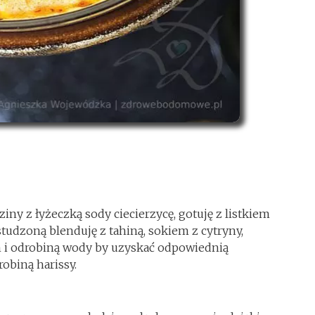
y z łyżeczką sody ciecierzycę, gotuję z listkiem
tudzoną blenduję z tahiną, sokiem z cytryny,
i odrobiną wody by uzyskać odpowiednią
obiną harissy.