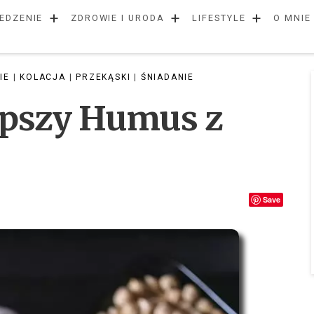
+
+
+
EDZENIE
ZDROWIE I URODA
LIFESTYLE
O MNIE
IE
|
KOLACJA
|
PRZEKĄSKI
|
ŚNIADANIE
lepszy Humus z
Save