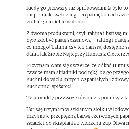
Kiedy go pierwszy raz spróbowałam (a było to 
mi posmakował i z tego co pamiętam od razu 
zrobić go u siebie w domu.
Z dwoma produktami, czyli tahiną i harissą 
było zdobyć pastę sezamową – tahinę i pastę 
co innego! Tahina, czy też harissa, dostępne
dania Jak Zrobić Najlepszy Humus z Ciecierz
Przyznam Wam się szczerze, że odkąd Humus z
zawsze mam składniki pod ręką, by go przygot
kuchni do wielu innych wspaniałych i zdrowy
kuchennej spiżarce!.
Te produkty przywożę również z podróży z kra
Harissę trzymam w szklanym słoiku w lodówce,
przyjmuje przepiękną barwę czerwonych papr
sałatek i do skrapiania z wierzchu zup. Oliwa