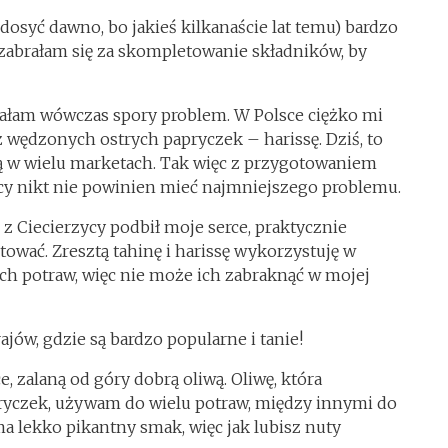
dosyć dawno, bo jakieś kilkanaście lat temu) bardzo
zabrałam się za skompletowanie składników, by
miałam wówczas spory problem. W Polsce ciężko mi
z wędzonych ostrych papryczek – harissę. Dziś, to
 są w wielu marketach. Tak więc z przygotowaniem
ycy nikt nie powinien mieć najmniejszego problemu.
 Ciecierzycy podbił moje serce, praktycznie
ować. Zresztą tahinę i harissę wykorzystuję w
ch potraw, więc nie może ich zabraknąć w mojej
jów, gdzie są bardzo popularne i tanie!
 zalaną od góry dobrą oliwą. Oliwę, która
yczek, używam do wielu potraw, między innymi do
 ma lekko pikantny smak, więc jak lubisz nuty