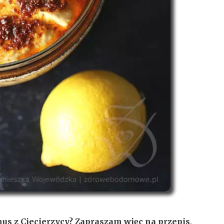
mus z Ciecierzycy? Zapraszam więc na przepis,