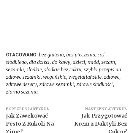
bez glutenu
bez pieczenia
coś
OTAGOWANO:
,
,
słodkiego
dla dzieci
do kawy
dzieci
miód
sezam
,
,
,
,
,
,
sezamki
słodkie
słodkie bez cukru
szybki przepis na
,
,
,
zdrowe sezamki
wegańskie
wegetariańskie
zdrowe
,
,
,
,
zdrowe desery
zdrowe sezamki
zdrowe słodkości
,
,
,
ziarno sezamu
Nawigacja
POPRZEDNI ARTYKUŁ
NASTĘPNY ARTYKUŁ
Jak Zawekować
Jak Przygotować
wpisu
Pesto Z Rukoli Na
Krem z Daktyli Bez
Zimę?
Cukru?