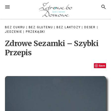
Przejdź
MENU
SZUK
do
treści
BEZ CUKRU
|
BEZ GLUTENU
|
BEZ LAKTOZY
|
DESER
|
JEDZENIE
|
PRZEKĄSKI
Zdrowe Sezamki – Szybki
Przepis
Save