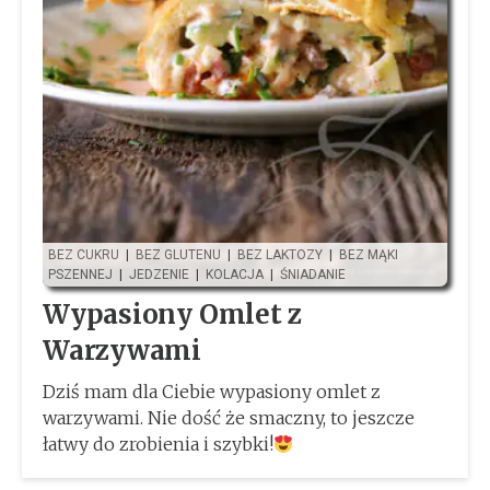
BEZ CUKRU
|
BEZ GLUTENU
|
BEZ LAKTOZY
|
BEZ MĄKI
PSZENNEJ
|
JEDZENIE
|
KOLACJA
|
ŚNIADANIE
Wypasiony Omlet z
Warzywami
Dziś mam dla Ciebie wypasiony omlet z
warzywami. Nie dość że smaczny, to jeszcze
łatwy do zrobienia i szybki!