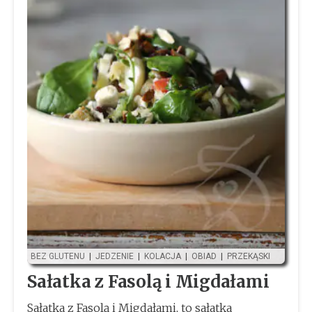
BEZ GLUTENU
|
JEDZENIE
|
KOLACJA
|
OBIAD
|
PRZEKĄSKI
Sałatka z Fasolą i Migdałami
Sałatka z Fasolą i Migdałami, to sałatka