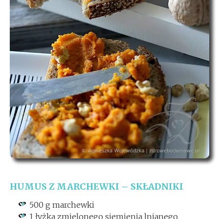
HUMUS Z MARCHEWKI – SKŁADNIKI
500 g marchewki
1 łyżka zmielonego siemienia lnianego