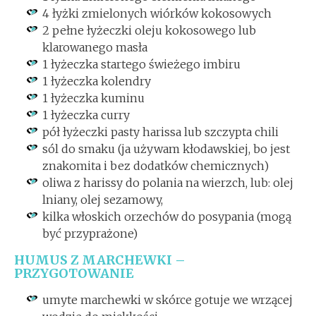
4 łyżki zmielonych wiórków kokosowych
2 pełne łyżeczki oleju kokosowego lub
klarowanego masła
1 łyżeczka startego świeżego imbiru
1 łyżeczka kolendry
1 łyżeczka kuminu
1 łyżeczka curry
pół łyżeczki pasty harissa lub szczypta chili
sól do smaku (ja używam kłodawskiej, bo jest
znakomita i bez dodatków chemicznych)
oliwa z harissy do polania na wierzch, lub: olej
lniany, olej sezamowy,
kilka włoskich orzechów do posypania (mogą
być przyprażone)
HUMUS Z MARCHEWKI –
PRZYGOTOWANIE
umyte marchewki w skórce gotuje we wrzącej