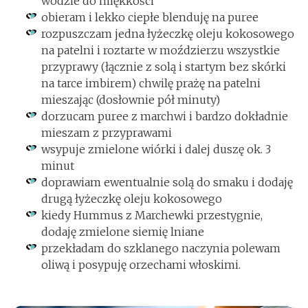
wodzie do miękkości
obieram i lekko ciepłe blenduję na puree
rozpuszczam jedna łyżeczkę oleju kokosowego
na patelni i roztarte w moździerzu wszystkie
przyprawy (łącznie z solą i startym bez skórki
na tarce imbirem) chwilę prażę na patelni
mieszając (dosłownie pół minuty)
dorzucam puree z marchwi i bardzo dokładnie
mieszam z przyprawami
wsypuje zmielone wiórki i dalej duszę ok. 3
minut
doprawiam ewentualnie solą do smaku i dodaję
drugą łyżeczkę oleju kokosowego
kiedy Hummus z Marchewki przestygnie,
dodaję zmielone siemię lniane
przekładam do szklanego naczynia polewam
oliwą i posypuję orzechami włoskimi.