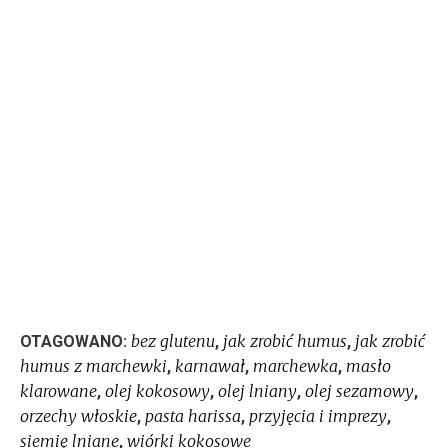
bez glutenu
jak zrobić humus
jak zrobić
OTAGOWANO:
,
,
humus z marchewki
karnawał
marchewka
masło
,
,
,
klarowane
olej kokosowy
olej lniany
olej sezamowy
,
,
,
,
orzechy włoskie
pasta harissa
przyjęcia i imprezy
,
,
,
siemię lniane
wiórki kokosowe
,