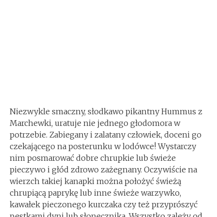
Niezwykle smaczny, słodkawo pikantny Hummus z
Marchewki, uratuje nie jednego głodomora w
potrzebie. Zabiegany i zalatany człowiek, doceni go
czekającego na posterunku w lodówce! Wystarczy
nim posmarować dobre chrupkie lub świeże
pieczywo i głód zdrowo zażegnany. Oczywiście na
wierzch takiej kanapki można położyć świeżą
chrupiącą paprykę lub inne świeże warzywko,
kawałek pieczonego kurczaka czy też przyprószyć
pestkami dyni lub słonecznika. Wszystko zależy od