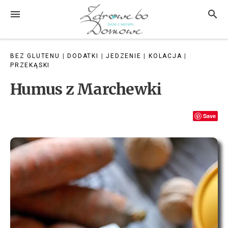
Przejdź
MENU
SZUK
do
treści
BEZ GLUTENU
|
DODATKI
|
JEDZENIE
|
KOLACJA
|
PRZEKĄSKI
Humus z Marchewki
Save