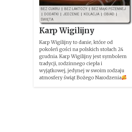
BEZ CUKRU
|
BEZ LAKTOZY
|
BEZ MĄKI PSZENNEJ
|
DODATKI
|
JEDZENIE
|
KOLACJA
|
OBIAD
|
ŚWIĘTA
Karp Wigilijny
Karp Wigilijny to danie, które od
pokoleń gości na polskich stołach 24
grudnia. Karp Wigilijny jest symbolem
tradycji, rodzinnego ciepła i
wyjątkowej, jedynej w swoim rodzaju
atmosfery świąt Bożego Narodzenia