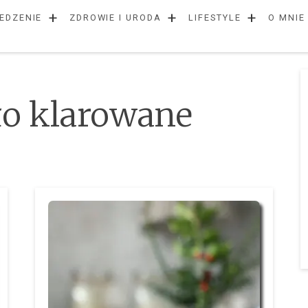
+
+
+
EDZENIE
ZDROWIE I URODA
LIFESTYLE
O MNIE
o klarowane
N
Sta
wpi
p
w