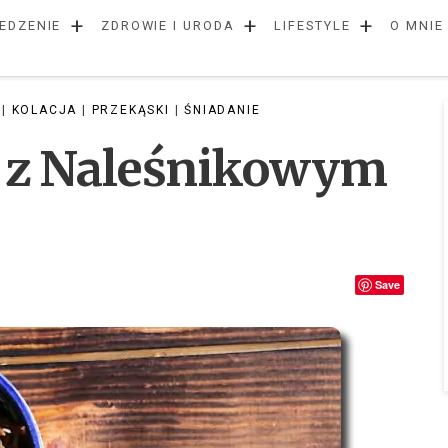
+
+
+
EDZENIE
ZDROWIE I URODA
LIFESTYLE
O MNIE
|
KOLACJA
|
PRZEKĄSKI
|
ŚNIADANIE
a z Naleśnikowym
Save