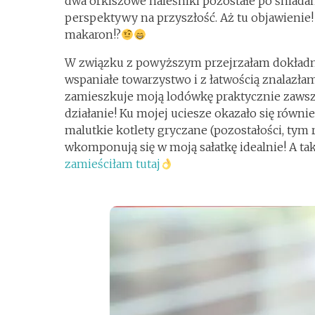
dwa orkiszowe naleśniki pozostałe po śniadani
perspektywy na przyszłość. Aż tu objawienie!
makaron!?
W związku z powyższym przejrzałam dokładni
wspaniałe towarzystwo i z łatwością znalazł
zamieszkuje moją lodówkę praktycznie zawsz
działanie! Ku mojej uciesze okazało się równ
malutkie kotlety gryczane (pozostałości, tym
wkomponują się w moją sałatkę idealnie! A tak
zamieściłam tutaj