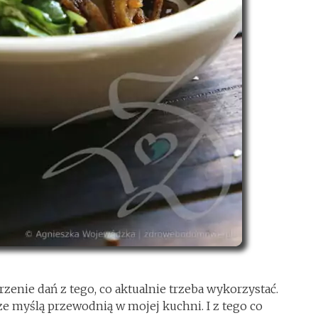
enie dań z tego, co aktualnie trzeba wykorzystać.
e myślą przewodnią w mojej kuchni. I z tego co