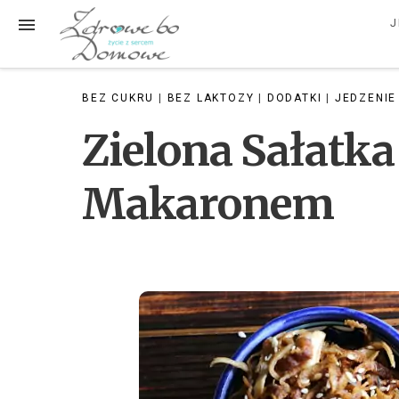
Przejdź
MENU
J
do
treści
BEZ CUKRU
|
BEZ LAKTOZY
|
DODATKI
|
JEDZENIE
Zielona Sałatk
Makaronem