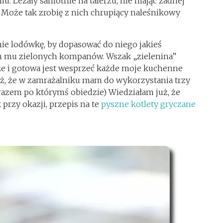
u. Leżały samotnie na talerzu, nie mając żadnej
 Może tak zrobię z nich chrupiący naleśnikowy
e lodówkę, by dopasować do niego jakieś
am mu zielonych kompanów. Wszak „zielenina”
e i gotowa jest wesprzeć każde moje kuchenne
ież, że w zamrażalniku mam do wykorzystania trzy
 razem po którymś obiedzie) Wiedziałam już, że
 przy okazji, przepis na te
pyszne kotlety gryczane