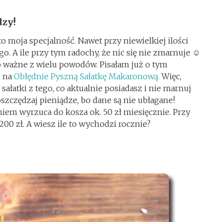
dzy!
o moja specjalność. Nawet przy niewielkiej ilości
. A ile przy tym radochy, że nic się nie zmarnuje ☺
o ważne z wielu powodów. Pisałam już o tym
u na
Obłędnie Pyszną Sałatkę Makaronową.
Więc,
b sałatki z tego, co aktualnie posiadasz i nie marnuj
oszczędzaj pieniądze, bo dane są nie ubłagane!
iem wyrzuca do kosza ok. 50 zł miesięcznie. Przy
200 zł. A wiesz ile to wychodzi rocznie?