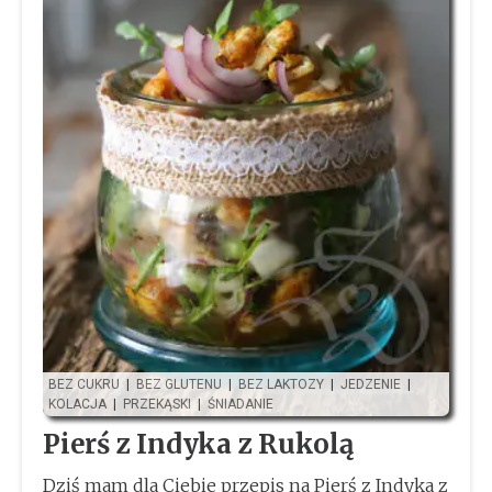
BEZ CUKRU
|
BEZ GLUTENU
|
BEZ LAKTOZY
|
JEDZENIE
|
KOLACJA
|
PRZEKĄSKI
|
ŚNIADANIE
Pierś z Indyka z Rukolą
Dziś mam dla Ciebie przepis na Pierś z Indyka z