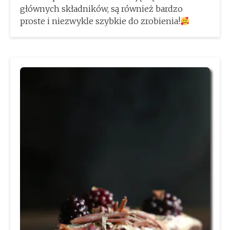
głównych składników, są również bardzo
proste i niezwykle szybkie do zrobienia!