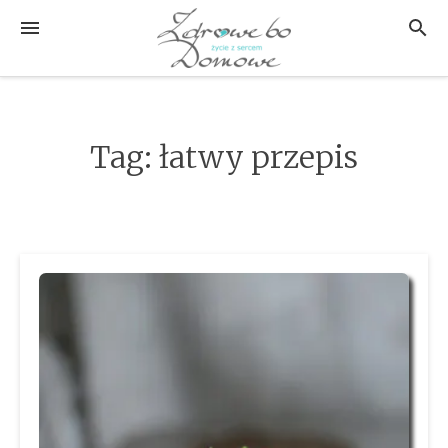
Przejdź
MENU
SZUK
do
treści
Tag:
łatwy przepis