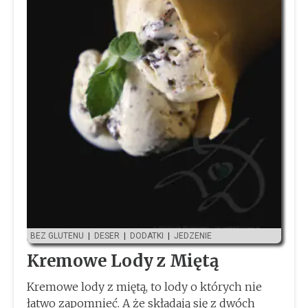
BEZ GLUTENU
|
DESER
|
DODATKI
|
JEDZENIE
Kremowe Lody z Miętą
Kremowe lody z miętą, to lody o których nie
łatwo zapomnieć. A że składają się z dwóch