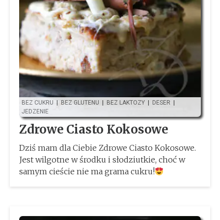
BEZ CUKRU
|
BEZ GLUTENU
|
BEZ LAKTOZY
|
DESER
|
JEDZENIE
Zdrowe Ciasto Kokosowe
Dziś mam dla Ciebie Zdrowe Ciasto Kokosowe.
Jest wilgotne w środku i słodziutkie, choć w
samym cieście nie ma grama cukru!